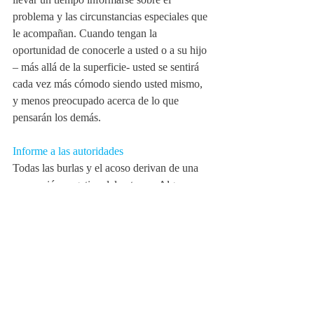
problema y las circunstancias especiales que 
le acompañan. Cuando tengan la 
oportunidad de conocerle a usted o a su hijo 
– más allá de la superficie- usted se sentirá 
cada vez más cómodo siendo usted mismo, 
y menos preocupado acerca de lo que 
pensarán los demás.
Informe a las autoridades
Todas las burlas y el acoso derivan de una 
percepción negativa del entorno. Algunas 
veces las percepciones de los demás pueden 
ser transformadas desde la ignorancia a la 
concientización –de negativo a positivo- y 
otras veces no. Si las burlas continúan 
incluso después de que haya dado 
conscientemente los pasos oportunos para 
resolver la situación, asegúrese de informar 