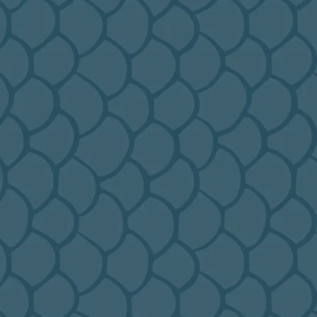
e más
a Ictiosis